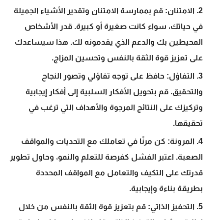
الامتنان: قم بممارسة الامتنان وتقدير الأشياء الجميلة
في حياتك، سواء كانت صغيرة أو كبيرة. قدر الأشخاص
المحيطين بك والدعم الذي يقدمونه لك. هذا سيساعدك
على تعزيز قوة الثقة بالنفس وتحسين المزاج.
التفاؤل: حافظ على توجه تفاؤلي وتصور النجاح
والتحقيق. قم بتحويل الأفكار السلبية إلى أفكار إيجابية
وتركيزك على النتائج المرجوة والأهداف التي ترغب في
تحقيقها.
المرونة: كن مرنًا في تعاملك مع التحديات والمواقف
الصعبة. اعتبر الفشل كفرصة للتعلم والنمو، وحاول تطوير
قدرتك على التكيف والتعامل مع المواقف المحددة
بطريقة بناءة وإيجابية.
التحفيز الذاتي: قم بتعزيز قوة الثقة بالنفس من خلال