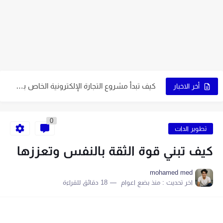
5 عوامل تُساعدك في اختيار نوع التجارة الإلكترونية المُناسب لك
7 نصائح ذهبية لاختيار اسم متجرك الإلكتروني
9 عوامل تُساعدك على اختيار النشاط المُناسب لمشروعك
كيف تبدأ مشروع التجارة الإلكترونية الخاص بك في 10 خطوات
6 نصائح لاختيار اسم جذاب يُميز صفحتك
أخر الاخبار
5 قواعد لاختيار اسم ناجح على الإنترنت
0
اكتب اسمًا جذابًا لمتجرك الإلكتروني باتباع 7 خطوات
تطوير الدات
9 طرق إبداعية تُساعدك في الحصول على اسم مميز
كيف تبني قوة الثقة بالنفس وتعززها
اصنع متجرًا إلكترونيًا بنفسك في 6 خطوات سهلة
mohamed med
اخر تحديث :
منذ بضع اعوام
18 دقائق للقراءة
9 نصائح أساسية لبدء متجر إلكتروني ناجح