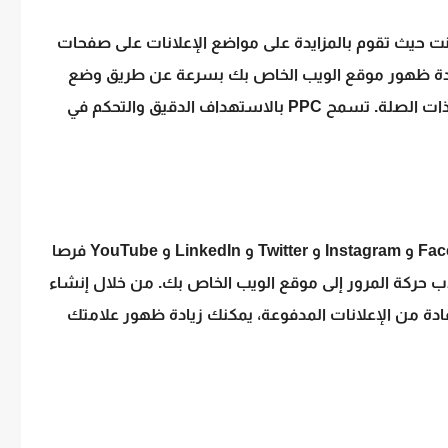
 الإنترنت حيث تقوم بالمزايدة على مواضع الإعلانات على صفحات
ث. باستخدام PPC، يمكنك زيادة ظهور موقع الويب الخاص بك بسرعة عن طريق وضع
الإعلانات في أعلى SERPs للكلمات الرئيسية ذات الصلة. تسمح PPC بالاستهداف الدقيق والتحكم في
توفر منصات الوسائط الاجتماعية مثلا Facebook و Instagram و Twitter و LinkedIn و YouTube فرصا
حركة المرور إلى موقع الويب الخاص بك. من خلال إنشاء
دة من الإعلانات المدفوعة، يمكنك زيادة ظهور علامتك