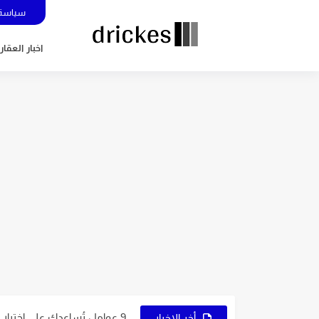
سياسة 
اخبار العقار
5 عوامل تُساعدك في اختيار نوع التجارة الإلكترونية المُناسب لك
7 نصائح ذهبية لاختيار اسم متجرك الإلكتروني
9 عوامل تُساعدك على اختيار النشاط المُناسب لمشروعك
أخر الاخبار