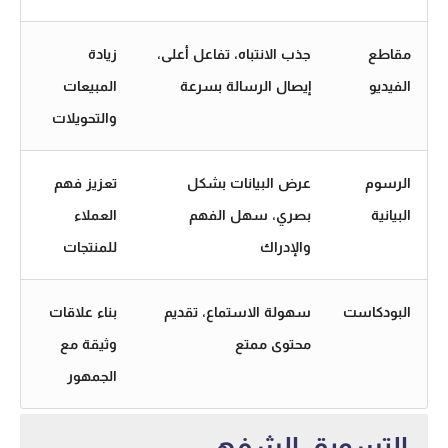
مقاطع
جذب الانتباه، تفاعل أعلى،
زيادة
الفيديو
إيصال الرسالة بسرعة
المبيعات
والتحويلات
الرسوم
عرض البيانات بشكل
تعزيز فهم
البيانية
بصري، سهل الفهم
العملاء
والإدراك
للمنتجات
البودكاست
سهولة الاستماع، تقديم
بناء علاقات
محتوى ممتع
وثيقة مع
الجمهور
التسويق الشفهي