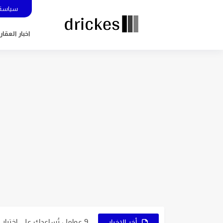
سياسة 
اخبار العقار
5 عوامل تُساعدك في اختيار نوع التجارة الإلكترونية المُناسب لك
7 نصائح ذهبية لاختيار اسم متجرك الإلكتروني
9 عوامل تُساعدك على اختيار النشاط المُناسب لمشروعك
أخر الاخبار