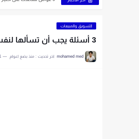
كيف تبدأ مشروع التجارة الإلكترون
6 نصائح لاختيار اسم جذاب يُميز صفحتك
التسويق والمبيعات
5 قواعد لاختيار اسم ناجح على الإنترنت
3 أسئلة يجب أن تسألها لنفسك قبل كل مقابلة بيعية
اكتب اسمًا جذابًا لمتجرك الإلكتروني 
mohamed med
اخر تحديث :
منذ بضع اعوام
11 د
9 طرق إبداعية تُساعدك في الحصول على اسم مميز
اصنع متجرًا إلكترونيًا بنفسك في 6 خطوات 
9 نصائح أساسية لبدء متجر إلكتروني ناجح