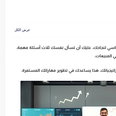
ر أساسي لنجاحك. عليك أن تسأل نفسك ثلاث أسئلة مهمة.
 المبيعات.
تيجياتك. هذا يساعدك في تطوير مهاراتك المستمرة.