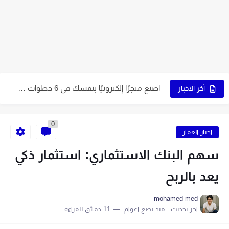
5 قواعد لاختيار اسم ناجح على الإنترنت
اكتب اسمًا جذابًا لمتجرك الإلكتروني باتباع 7 خطوات
9 طرق إبداعية تُساعدك في الحصول على اسم مميز
اصنع متجرًا إلكترونيًا بنفسك في 6 خطوات سهلة
9 نصائح أساسية لبدء متجر إلكتروني ناجح
أخر الاخبار
0
اخبار العقار
سهم البنك الاستثماري: استثمار ذكي
يعد بالربح
mohamed med
اخر تحديث :
منذ بضع اعوام
11 دقائق للقراءة