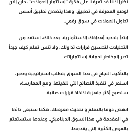
نظراً لأننا قد تعرفنا على فكرة "استثمار العملات"، حان الآن
لوضع المعرفة في تطبيق. وهذا يتضمن تطبيق أسس
تداول العملات
في سوق رقمي.
ابتدأ بتحديد أهدافك الاستثمارية. بعد ذلك، استفد من
التحليلات لتحسين قرارات
تداولك
. ولا تنس تعلم كيف جيداً
تدير المخاطر لحماية استثماراتك.
بالتأكيد، النجاح في هذا السوق يتطلب استراتيجية وصبر.
استمر في تنفيذ النصائح التي تلقيتها. ومع الممارسة،
ستصبح أكثر جاهزية لاتخاذ قرارات صائبة.
انهض دوما بالتعلم و تحديث معرفتك. هكذا ستبقى دائما
في المقدمة في هذا السوق الديناميكي. وعندها ستستمتع
بالفرص الكثيرة التي يقدمها.