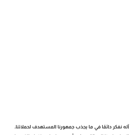
آله نفكر دائمًا في ما يجذب جمهورنا المستهدف لحملاتنا.