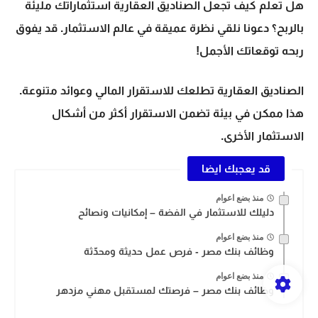
هل تعلم كيف تجعل الصناديق العقارية استثماراتك مليئة
بالربح؟ دعونا نلقي نظرة عميقة في عالم الاستثمار. قد يفوق
ربحه توقعاتك الأجمل!
الصناديق العقارية تطلعك للاستقرار المالي وعوائد متنوعة.
هذا ممكن في بيئة تضمن الاستقرار أكثر من أشكال
الاستثمار الأخرى.
قد يعجبك ايضا
منذ بضع اعوام
دليلك للاستثمار في الفضة – إمكانيات ونصائح
منذ بضع اعوام
وظائف بنك مصر - فرص عمل حديثة ومحدّثة
منذ بضع اعوام
وظائف بنك مصر – فرصتك لمستقبل مهني مزدهر