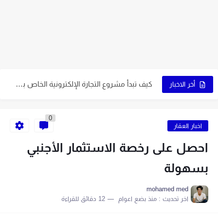
5 عوامل تُساعدك في اختيار نوع التجارة الإلكترونية المُناسب لك
7 نصائح ذهبية لاختيار اسم متجرك الإلكتروني
9 عوامل تُساعدك على اختيار النشاط المُناسب لمشروعك
كيف تبدأ مشروع التجارة الإلكترونية الخاص بك في 10 خطوات
6 نصائح لاختيار اسم جذاب يُميز صفحتك
أخر الاخبار
5 قواعد لاختيار اسم ناجح على الإنترنت
0
اكتب اسمًا جذابًا لمتجرك الإلكتروني باتباع 7 خطوات
اخبار العقار
9 طرق إبداعية تُساعدك في الحصول على اسم مميز
احصل على رخصة الاستثمار الأجنبي
اصنع متجرًا إلكترونيًا بنفسك في 6 خطوات سهلة
بسهولة
9 نصائح أساسية لبدء متجر إلكتروني ناجح
mohamed med
اخر تحديث :
منذ بضع اعوام
12 دقائق للقراءة