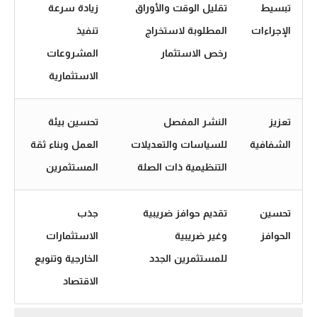
تبسيط
تقليل الوقت والأوراق
زيادة سرعة
الإجراءات
المطلوبة لاستخراج
تنفيذ
رخص الاستثمار
المشروعات
الاستثمارية
تعزيز
النشر المفصل
تحسين بيئة
الشفافية
للسياسات والتعديلات
العمل وبناء ثقة
التنظيمية ذات الصلة
المستثمرين
تحسين
تقديم حوافز ضريبية
جذب
الحوافز
وغير ضريبية
الاستثمارات
للمستثمرين الجدد
الخارجية وتنويع
الاقتصاد