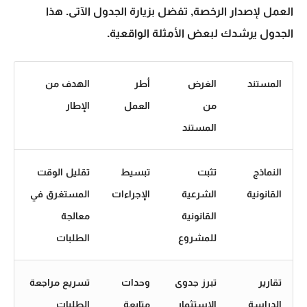
العمل لإصدار الرخصة
, تفضل بزيارة الجدول الآتى. هذا
الجدول يرشدك لبعض الأمثلة الواقعية.
المستند
الغرض
أطر
الهدف من
من
العمل
الإطار
المستند
النماذج
تثبت
تبسيط
تقليل الوقت
القانونية
الشرعية
الإجراءات
المستغرق في
القانونية
معالجة
للمشروع
الطلبات
تقارير
تبرز جدوى
وحدات
تسريع مراجعة
الدراسة
الاستثمار
متابعة
الطلبات