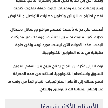
وصلنا الآن إلى نهاية دليل
البيع والشراء
الناجح. غطينا
استراتيجيات عديدة وتقنيات هامة. فيها، تعلمت كيفية
تفهم احتياجات الزبائن وتطوير مهارات التواصل والتفاوض.
أصبحت على دراية بأهمية تصميم مواقع ووسائل ديجيتال
جذابة. كما تعلمت تحسين اكتشاف موقعك عبر محركات
البحث. هذه الأدوات الآن ليست مجرد ترف، ولكن حاجة
حقيقية في عالم الطوابير التكنولوجية.
توصلنا إلى فكرة أن النجاح يحتاج مزيج من الفهم العميق
للسوق واستخدام التكنولوجيا. استفد من هذه المعرفة
لدفع عملك إلى الأمام. إستراتيجيات النجاح تبدأ من وقت ما
غير الختام. تمنياتنا لك بالتوفيق والنجاح.
الأسئلة الأكثر شيوعًا