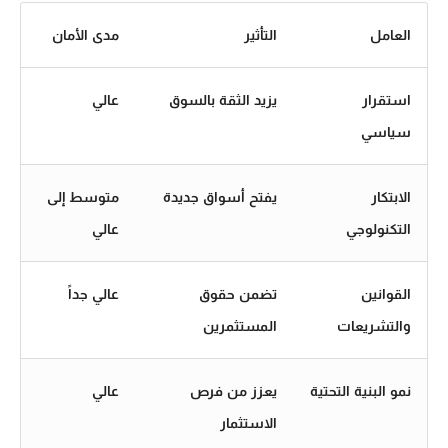
العامل
التأثير
مدى الأمان
استقرار
يزيد الثقة بالسوق
عالي
سياسي
الابتكار
يفتح أسواق جديدة
متوسط إلى
التكنولوجي
عالي
القوانين
تضمن حقوق
عالي جداً
والتشريعات
المستثمرين
نمو البنية التحتية
يعزز من فرص
عالي
الاستثمار