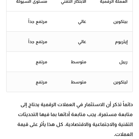
العملة الرقمية
الابتكار التقني
مستوى السيولة
بيتكوين
عالي
مرتفع جداً
إيثريوم
عالي
مرتفع جداً
ريبل
متوسط
مرتفع
ليتكوين
متوسط
مرتفع
دائماً تذكر أن الاستثمار في
العملات الرقمية
يحتاج إلى
متابعة مستمرة. يجب متابعة أدائها بما فيها التحديثات
التقنية والاجتماعية والاقتصادية. كل هذا يأثر على قيمة
العملات.