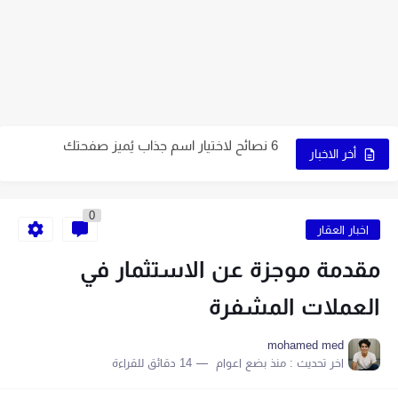
7 نصائح ذهبية لاختيار اسم متجرك الإلكتروني
9 عوامل تُساعدك على اختيار النشاط المُناسب لمشروعك
كيف تبدأ مشروع التجارة الإلكترونية الخاص بك في 10 خطوات
6 نصائح لاختيار اسم جذاب يُميز صفحتك
5 قواعد لاختيار اسم ناجح على الإنترنت
أخر الاخبار
اكتب اسمًا جذابًا لمتجرك الإلكتروني باتباع 7 خطوات
0
9 طرق إبداعية تُساعدك في الحصول على اسم مميز
اخبار العقار
اصنع متجرًا إلكترونيًا بنفسك في 6 خطوات سهلة
مقدمة موجزة عن الاستثمار في
9 نصائح أساسية لبدء متجر إلكتروني ناجح
العملات المشفرة
mohamed med
اخر تحديث :
منذ بضع اعوام
14 دقائق للقراءة