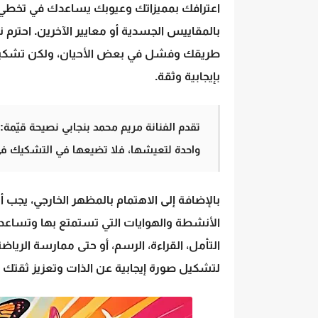
اعترافك بمميزاتك وعيوبك يساعدك في تخطي 
بالمقاييس الجسدية أو معايير الآخرين. احترم
طريقك وفشل في بعض الأحيان، ولكن تشكيل 
بإيجابية وثقة.
تقدم الفنانة مريم محمد بنجابي نصيحة قيّم
واحدة لتعيشها، فلا تضيعها في التشكيك 
بالإضافة إلى الاهتمام بالمظهر الخارجي، يجب
الأنشطة والهوايات التي تستمتع بها وتساع
التأمل، القراءة، الرسم، أو حتى ممارسة الريا
لتشكيل صورة إيجابية عن الذات وتعزيز ثقتك