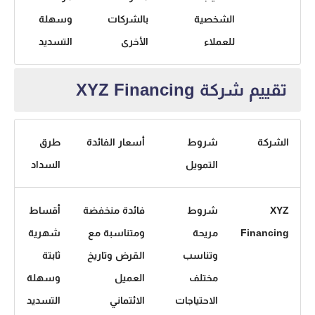
الشخصية
بالشركات
وسهلة
للعملاء
الأخرى
التسديد
تقييم شركة XYZ Financing
الشركة
شروط
أسعار الفائدة
طرق
التمويل
السداد
XYZ
شروط
فائدة منخفضة
أقساط
Financing
مريحة
ومتناسبة مع
شهرية
وتناسب
القرض وتاريخ
ثابتة
مختلف
العميل
وسهلة
الاحتياجات
الائتماني
التسديد