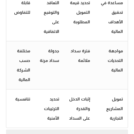
مساعدة في
تحديد قيمة
التعاقد
قابلة
تحقيق
التمويل
والتوقيع
للتفاوض
الأهداف
المطلوبة
على
المالية
الاتفاقية
مواجهة
فترة سداد
جدولة
مختلفة
التحديات
ملائمة
سداد مرنة
حسب
المالية
الشركة
المالية
تمويل
إثبات الدخل
تحديد
تنافسية
المشاريع
والقدرة
الترتيبات
التجارية
على السداد
الأمنية