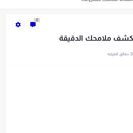
ية الخاص بك في 10 خطوات
0
 كشف ملامحك الدقيقة
باتباع 7 خطوات
قائق للقراءة
سهلة