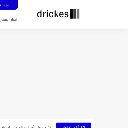
سياسة 
اخبار العقار
5 عوامل تُساعدك في اختيار نوع التجارة الإلكترونية المُناسب لك
7 نصائح ذهبية لاختيار اسم متجرك الإلكتروني
9 عوامل تُساعدك على اختيار النشاط المُناسب لمشروعك
أخر الاخبار