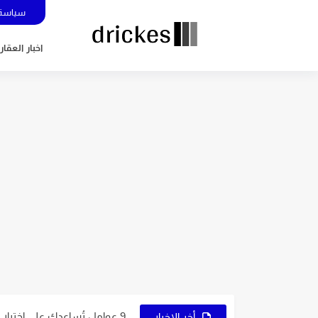
سياسة 
اخبار العقار
5 عوامل تُساعدك في اختيار نوع التجارة الإلكترونية المُناسب لك
7 نصائح ذهبية لاختيار اسم متجرك الإلكتروني
9 عوامل تُساعدك على اختيار النشاط المُناسب لمشروعك
أخر الاخبار