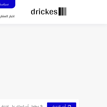
سياسة 
اخبار العقار
5 عوامل تُساعدك في اختيار نوع التجارة الإلكترونية المُناسب لك
7 نصائح ذهبية لاختيار اسم متجرك الإلكتروني
9 عوامل تُساعدك على اختيار النشاط المُناسب لمشروعك
أخر الاخبار