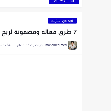
كيف تبدأ مشروع التجارة الإلكترون
6 نصائح لاختيار اسم جذاب يُميز صفحتك
الربح من الانترنت
5 قواعد لاختيار اسم ناجح على الإنترنت
7 طرق فعالة ومضمونة لربح المال من الإنترنت (ابدأ رحلتك اليوم).
اكتب اسمًا جذابًا لمتجرك الإلكتروني 
mohamed med
اخر تحديث :
منذ عام
54 دقائق للقراءة
9 طرق إبداعية تُساعدك في الحصول على اسم مميز
اصنع متجرًا إلكترونيًا بنفسك في 6 خطوات 
9 نصائح أساسية لبدء متجر إلكتروني ناجح