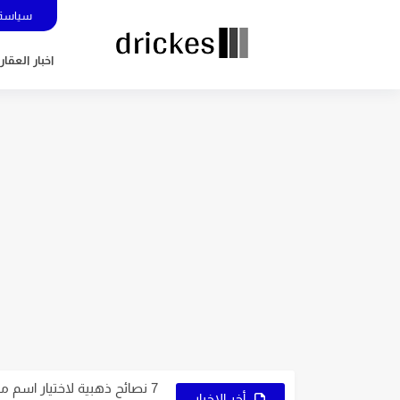
سياسة 
اخبار العقار
5 عوامل تُساعدك في اختيار نوع التجارة الإلكترونية المُناسب لك
7 نصائح ذهبية لاختيار اسم متجرك الإلكتروني
9 عوامل تُساعدك على اختيار النشاط المُناسب لمشروعك
أخر الاخبار