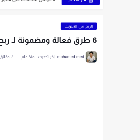
كيف تبدأ مشروع التجارة الإلكترون
6 نصائح لاختيار اسم جذاب يُميز صفحتك
الربح من الانترنت
5 قواعد لاختيار اسم ناجح على الإنترنت
6 طرق فعالة ومضمونة لـ ربح المال من الانترنت من المنزل
اكتب اسمًا جذابًا لمتجرك الإلكتروني 
mohamed med
اخر تحديث :
منذ عام
7 دقائق للقراءة
9 طرق إبداعية تُساعدك في الحصول على اسم مميز
اصنع متجرًا إلكترونيًا بنفسك في 6 خطوات 
9 نصائح أساسية لبدء متجر إلكتروني ناجح