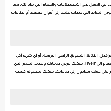
لانضمام إلى Toluna مجانا والبدء في العمل على الاستطلاعات والمهام التي تتاح لك. بعد
ويل النقاط التي حصلت عليها إلى أموال حقيقية أو بطاقات
يكي، الكتابة، التسويق الرقمي، البرمجة، أو أي شيء آخر،
هي الموقع المناسب لك. عند الانضمام إلى Fiverr، يمكنك عرض خدماتك وتحديد السعر الذي
ور على عملاء يحتاجون إلى خدماتك، يمكنك بسهولة كسب