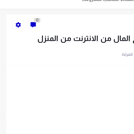
ية الخاص بك في 10 خطوات
0
باتباع 7 خطوات
سهلة