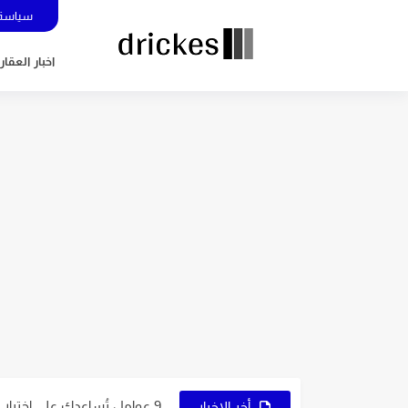
سياسة 
اخبار العقار
5 عوامل تُساعدك في اختيار نوع التجارة الإلكترونية المُناسب لك
7 نصائح ذهبية لاختيار اسم متجرك الإلكتروني
9 عوامل تُساعدك على اختيار النشاط المُناسب لمشروعك
أخر الاخبار