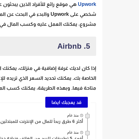
Upwork
هي موقع رائع للأفراد الذين يبحثون 
شخصي على Upwork والبدء في ا
مشروع، يمكنك العمل عليه وكسب المال في
5. Airbnb
الخاصة بك. يمكنك تحديد السعر الذي تريده للإي
متاحة فيها. وبهذه الطريقة، يمكنك كسب المال
قد يعجبك ايضا
منذ عام
أكثر 6 طرق ربحاً للمال من الإنترنت للمبتدئين: كيف تبدأ...
منذ عام
أقوى 5 تطبيقات للربح من الهاتف وزيادة دخلك اليوم